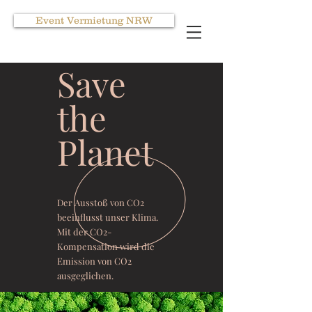
Event Vermietung NRW
Save
the
Planet
Der Ausstoß von CO2
beeinflusst unser Klima.
Mit der CO2-
Kompensation wird die
Emission von CO2
ausgeglichen.