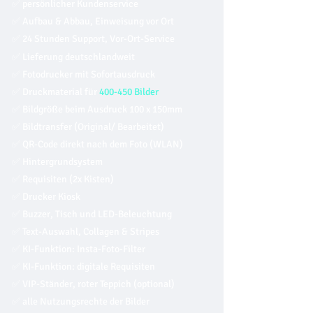
✅ persönlicher Kundenservice
✅ Aufbau & Abbau, Einweisung vor Ort
✅ 24 Stunden Support, Vor-Ort-Service
✅ Lieferung deutschlandweit
✅
Fotodrucker mit Sofortausdruck
✅ Druckmaterial für
400-450 Bilder
✅ Bildgröße beim Ausdruck 100 x 150mm
✅
Bildtransfer (Original/ Bearbeitet)
✅ QR-Code direkt nach dem Foto (WLAN)
✅ Hintergrundsystem
✅ Requisiten (2x Kisten)
✅ Drucker Kiosk
✅ Buzzer, Tisch und LED-Beleuchtung
✅ Text-Auswahl, Collagen & Stripes
✅ KI-Funktion: Insta-Foto-Filter
✅ KI-Funktion: digitale Requisiten
✅ VIP-Ständer, roter Teppich (optional)
✅ alle Nutzungsrechte der Bilder