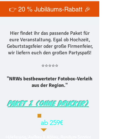
👉 20 % Jubiläums-Rabatt 🎉
Hier findet ihr das passende Paket für
eure Veranstaltung. Egal ob Hochzeit,
Geburtstagsfeier oder große Firmenfeier,
wir liefern euch den großen Partyspaß!
⭐⭐⭐⭐⭐
"NRWs bestbewerteter Fotobox-Verleih
aus der Region."
Paket 1 (ohne Drucker)
ab 259€
⭐Lieferung, Aufbau & Abbau, Rundum-Service