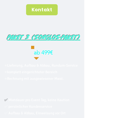
Kontakt
Paket 3 (Sorglos-Paket)
ab 499€
⭐Lieferung, Aufbau & Abbau, Rundum-Service
⭐komplett eingerichteter Bereich
⭐Rechnung mit ausgewiesener Mwst.
✅
Mietdauer pro Event Tag, keine Kaution
✅ persönlicher Kundenservice
✅ Aufbau & Abbau, Einweisung vor Ort