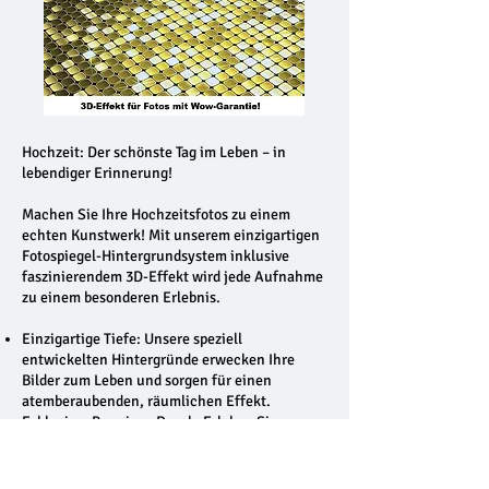
Hochzeit: Der schönste Tag im Leben – in
lebendiger Erinnerung!
Machen Sie Ihre Hochzeitsfotos zu einem
echten Kunstwerk! Mit unserem einzigartigen
Fotospiegel-Hintergrundsystem inklusive
faszinierendem 3D-Effekt wird jede Aufnahme
zu einem besonderen Erlebnis.
Einzigartige Tiefe: Unsere speziell
entwickelten Hintergründe erwecken Ihre
Bilder zum Leben und sorgen für einen
atemberaubenden, räumlichen Effekt.
Exklusiver Premium-Druck: Erleben Sie
gestochen scharfe Details und brillante
Farben. Diese Qualität finden Sie garantiert
nur bei uns!