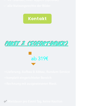
✅ alle Nutzungsrechte der Bilder
Kontakt
Paket 2 (Sofort-Druck)
ab 319€
⭐Lieferung, Aufbau & Abbau, Rundum-Service
⭐komplett eingerichteter Bereich
⭐Rechnung mit ausgewiesener Mwst.
✅
Mietdauer pro Event Tag, keine Kaution