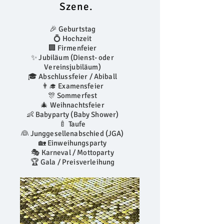
Szene.
🎉 Geburtstag
💍 Hochzeit
🏢 Firmenfeier
✨ Jubiläum (Dienst- oder
Vereinsjubiläum)
🎓 Abschlussfeier / Abiball
👨‍🎓 Examensfeier
🎊 Sommerfest
🎄 Weihnachtsfeier
👶 Babyparty (Baby Shower)
🍼 Taufe
👰 Junggesellenabschied (JGA)
🏡 Einweihungsparty
🎭 Karneval / Mottoparty
🏆 Gala / Preisverleihung