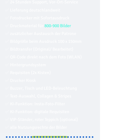
✅ 24 Stunden Support, Vor-Ort-Service
✅ Lieferung deutschlandweit
✅
Fotodrucker mit Sofortausdruck
✅ Druckmaterial für
800-900 Bilder
✅ zusätzlicher Austausch der Patrone
✅ Bildgröße beim Ausdruck 100 x 150mm
✅ Bildtransfer (Original/ Bearbeitet)
✅ QR-Code direkt nach dem Foto (WLAN)
✅ Hintergrundsystem
✅ Requisiten (2x Kisten)
✅ Drucker Kiosk
✅ Buzzer, Tisch und LED-Beleuchtung
✅ Text-Auswahl, Collagen & Stripes
✅ KI-Funktion: Insta-Foto-Filter
✅ KI-Funktion: digitale Requisiten
✅ VIP-Ständer, roter Teppich (optional)
✅ alle Nutzungsrechte der Bilder