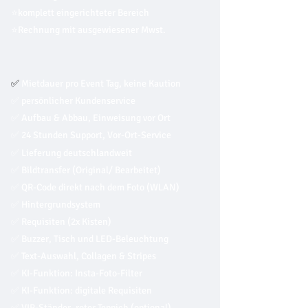
⭐komplett eingerichteter Bereich
⭐Rechnung mit ausgewiesener Mwst.
✅
Mietdauer pro Event Tag, keine Kaution
✅ persönlicher Kundenservice
✅ Aufbau & Abbau, Einweisung vor Ort
✅ 24 Stunden Support, Vor-Ort-Service
✅ Lieferung deutschlandweit
✅ Bildtransfer (Original/ Bearbeitet)
✅ QR-Code direkt nach dem Foto (WLAN)
✅ Hintergrundsystem
✅ Requisiten (2x Kisten)
✅ Buzzer, Tisch und LED-Beleuchtung
✅ Text-Auswahl, Collagen & Stripes
✅ KI-Funktion: Insta-Foto-Filter
✅ KI-Funktion: digitale Requisiten
✅ VIP-Ständer, roter Teppich (optional)