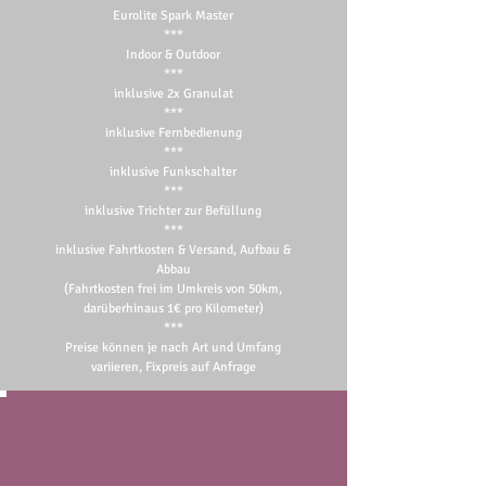
Eurolite Spark Master
***
Indoor & Outdoor
***
inklusive 2x Granulat
***
inklusive Fernbedienung
***
inklusive Funkschalter
***
inklusive Trichter zur Befüllung
***
inklusive Fahrtkosten & Versand, Aufbau &
Abbau
(Fahrtkosten frei im Umkreis von 50km
,
darüberhinaus 1€ pro Kilometer)
***​
​Preise können je nach Art und Umfang
variieren, Fixpreis auf Anfrage