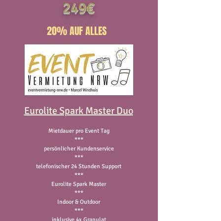
249€
20% AUF ALLES
Eurolite Spark Master Duo
Mietdauer pro Event Tag
***
persönlicher Kundenservice
***
telefonischer 24 Stunden Support
***
Eurolite Spark Master
***
Indoor & Outdoor
***
inklusive 4x Granulat