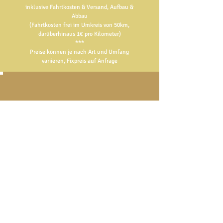
inklusive Fahrtkosten & Versand, Aufbau &
Abbau
(Fahrtkosten frei im Umkreis von 50km
,
darüberhinaus 1€ pro Kilometer)
***​
​Preise können je nach Art und Umfang
variieren, Fixpreis auf Anfrage
199€
20% AUF ALLES