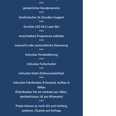
***
persönlicher Kundenservice
***
telefonischer 24 Stunden Support
***
Eurolite LED KLS Laser Bar
***
verschiedene Programme wählbar
***
manuelle oder automatische Steuerung
***
inklusive Fernbedienung
***
inklusive Fußschalter
***
inklusive Stativ (höhenverstellbar)
***
inklusive Fahrtkosten & Versand, Aufbau &
Abbau
(Fahrtkosten frei im Umkreis von 50km
,
darüberhinaus 1€ pro Kilometer)
***​
​Preise können je nach Art und Umfang
variieren, Fixpreis auf Anfrage