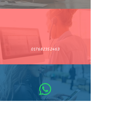
017682352463
017682352463